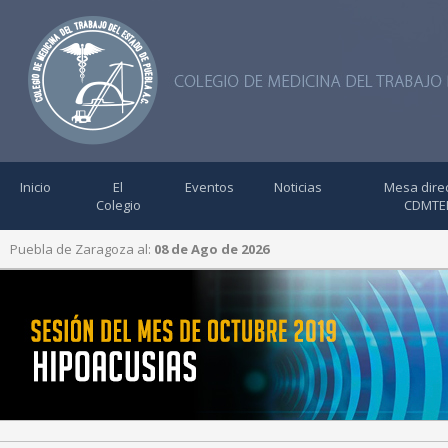
Inicio
El
Eventos
Noticias
Mesa direc
Colegio
CDMTE
Puebla de Zaragoza al:
08 de Ago de 2026